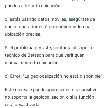
pueden alterar tu ubicación.
Si estás usando datos móviles, asegúrate de
que tu operador esté proporcionando una
ubicación precisa.
Si el problema persiste, contacta al soporte
técnico de Betsson para que verifiquen
manualmente tu ubicación.
c) Error: "La geolocalización no está disponible"
Este mensaje puede aparecer si tu dispositivo
no soporta la geolocalización o si la función
está desactivada.