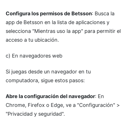
Configura los permisos de Betsson
: Busca la
app de Betsson en la lista de aplicaciones y
selecciona "Mientras uso la app" para permitir el
acceso a tu ubicación.
c) En navegadores web
Si juegas desde un navegador en tu
computadora, sigue estos pasos:
Abre la configuración del navegador
: En
Chrome, Firefox o Edge, ve a "Configuración" >
"Privacidad y seguridad".