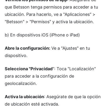
que Betsson tenga permisos para acceder a tu
ubicación. Para hacerlo, ve a "Aplicaciones" >
"Betsson" > "Permisos" y activa la ubicación.
b) En dispositivos iOS (iPhone o iPad)
Abre la configuración:
Ve a "Ajustes" en tu
dispositivo.
Selecciona "Privacidad
": Toca "Localización"
para acceder a la configuración de
geolocalización.
Activa la ubicación
: Asegúrate de que la opción
de ubicación esté activada.