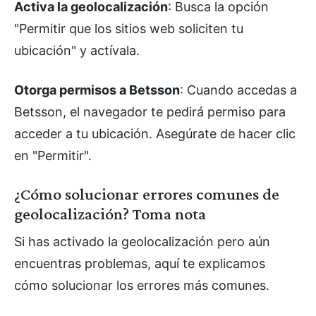
Activa la geolocalización
: Busca la opción
"Permitir que los sitios web soliciten tu
ubicación" y actívala.
Otorga permisos a Betsson
: Cuando accedas a
Betsson, el navegador te pedirá permiso para
acceder a tu ubicación. Asegúrate de hacer clic
en "Permitir".
¿Cómo solucionar errores comunes de
geolocalización? Toma nota
Si has activado la geolocalización pero aún
encuentras problemas, aquí te explicamos
cómo solucionar los errores más comunes.