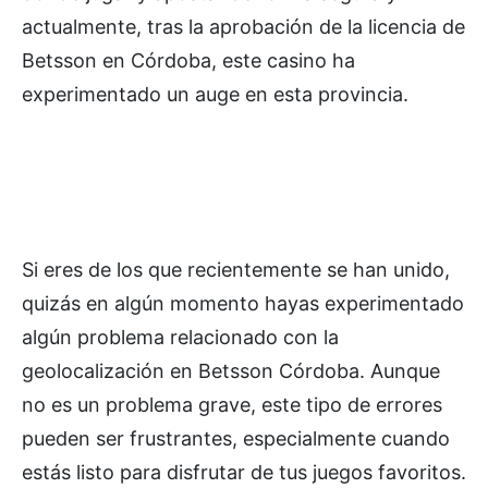
actualmente, tras la aprobación de la licencia de
Betsson en Córdoba, este casino ha
experimentado un auge en esta provincia.
Si eres de los que recientemente se han unido,
quizás en algún momento hayas experimentado
algún problema relacionado con la
geolocalización en Betsson Córdoba. Aunque
no es un problema grave, este tipo de errores
pueden ser frustrantes, especialmente cuando
estás listo para disfrutar de tus juegos favoritos.