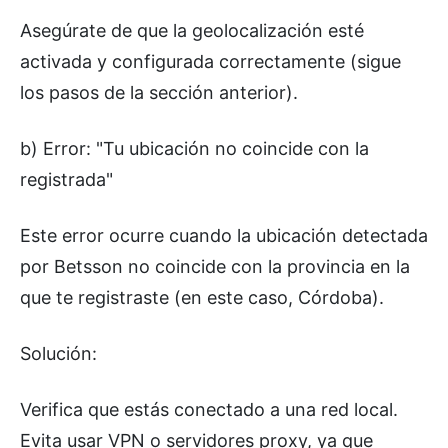
Asegúrate de que la geolocalización esté
activada y configurada correctamente (sigue
los pasos de la sección anterior).
b) Error: "Tu ubicación no coincide con la
registrada"
Este error ocurre cuando la ubicación detectada
por Betsson no coincide con la provincia en la
que te registraste (en este caso, Córdoba).
Solución:
Verifica que estás conectado a una red local.
Evita usar VPN o servidores proxy, ya que