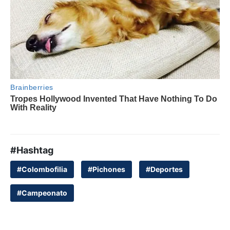
#Hashtag
#Colombofilia
#Pichones
#Deportes
#Campeonato