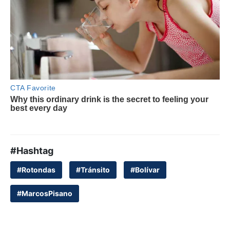
#Hashtag
#Rotondas
#Tránsito
#Bolívar
#MarcosPisano