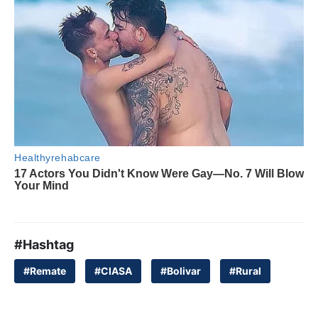
#Hashtag
#Remate
#CIASA
#Bolivar
#Rural