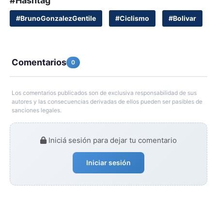
#Hashtag
#BrunoGonzalezGentile
#Ciclismo
#Bolivar
Comentarios
0
Los comentarios publicados son de exclusiva responsabilidad de sus
autores y las consecuencias derivadas de ellos pueden ser pasibles de
sanciones legales.
Iniciá sesión para dejar tu comentario
Iniciar sesión