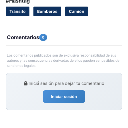
#Hashtag
Tránsito
Bomberos
Camión
Comentarios
0
Los comentarios publicados son de exclusiva responsabilidad de sus
autores y las consecuencias derivadas de ellos pueden ser pasibles de
sanciones legales.
Iniciá sesión para dejar tu comentario
Iniciar sesión