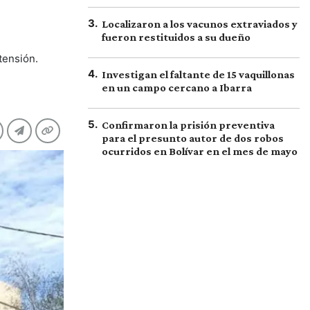
3
.
Localizaron a los vacunos extraviados y
fueron restituidos a su dueño
tensión.
4
.
Investigan el faltante de 15 vaquillonas
en un campo cercano a Ibarra
5
.
Confirmaron la prisión preventiva
para el presunto autor de dos robos
ocurridos en Bolívar en el mes de mayo