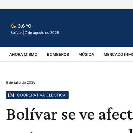
3.6 ºC
Bolívar |
7 de agosto de 2026
AHORA MISMO
BOMBEROS
MÚSICA
MERCADO INMO
REGIONALES
EDUCACIÓN
ESPECTÁCULOS
INFOR
6 de julio de 2026
VIRALES
ACCIDENTES
CULTURA
JUDICIALES
T
COOPERATIVA ELÉCTICA
Bolívar se ve afec