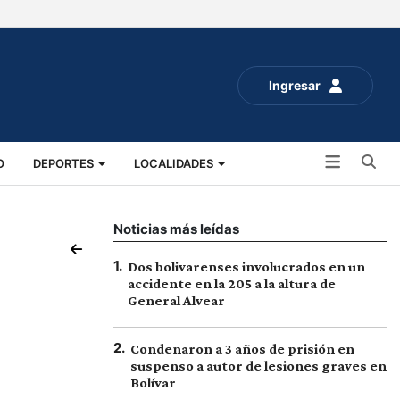
Ingresar
Bu
O
DEPORTES
LOCALIDADES
ALUD
SOCIALES
EXPO RURAL 2025
Noticias más leídas
1
.
Dos bolivarenses involucrados en un
accidente en la 205 a la altura de
General Alvear
2
.
Condenaron a 3 años de prisión en
suspenso a autor de lesiones graves en
Bolívar