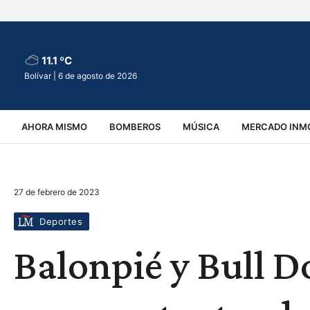
11.1 ºC
Bolívar |
6 de agosto de 2026
AHORA MISMO
BOMBEROS
MÚSICA
MERCADO INMO
REGIONALES
EDUCACIÓN
ESPECTÁCULOS
INFOR
27 de febrero de 2023
VIRALES
ACCIDENTES
CULTURA
JUDICIALES
T
Deportes
Balonpié y Bull Do