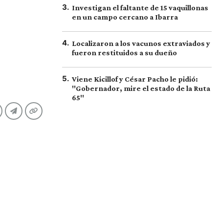
3
.
Investigan el faltante de 15 vaquillonas
en un campo cercano a Ibarra
4
.
Localizaron a los vacunos extraviados y
fueron restituidos a su dueño
5
.
Viene Kicillof y César Pacho le pidió:
"Gobernador, mire el estado de la Ruta
65"