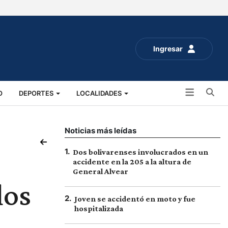
Ingresar
Bu
O
DEPORTES
LOCALIDADES
ALUD
SOCIALES
EXPO RURAL 2025
Noticias más leídas
1
.
Dos bolivarenses involucrados en un
accidente en la 205 a la altura de
General Alvear
los
2
.
Joven se accidentó en moto y fue
hospitalizada