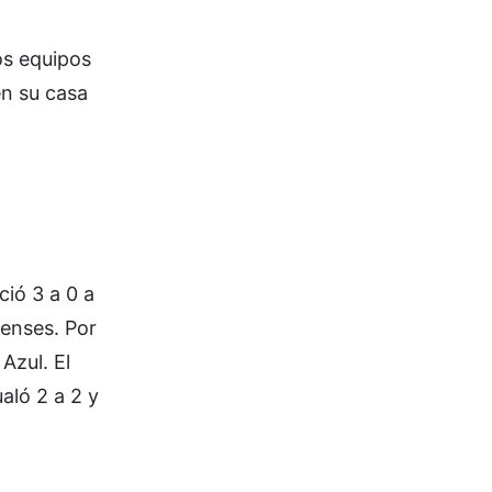
os equipos
en su casa
ió 3 a 0 a
enses. Por
Azul. El
aló 2 a 2 y