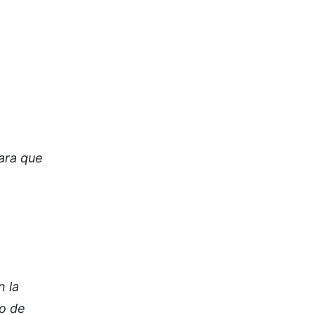
para que
 la
do de