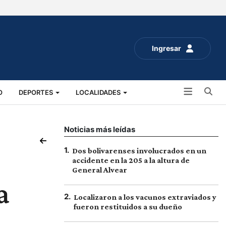
Ingresar
Bu
O
DEPORTES
LOCALIDADES
ALUD
SOCIALES
EXPO RURAL 2025
Noticias más leídas
1
.
Dos bolivarenses involucrados en un
accidente en la 205 a la altura de
General Alvear
a
2
.
Localizaron a los vacunos extraviados y
fueron restituidos a su dueño