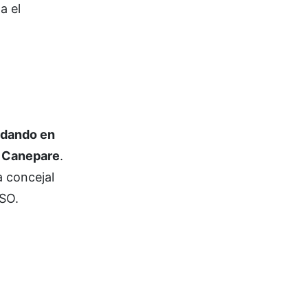
a el
uedando en
co Canepare
.
a concejal
ASO.