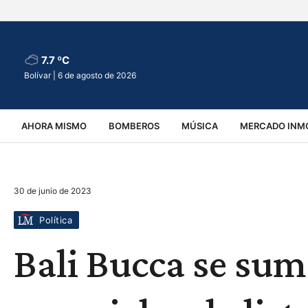
7.7 ºC
Bolívar |
6 de agosto de 2026
AHORA MISMO
BOMBEROS
MÚSICA
MERCADO INMO
REGIONALES
EDUCACIÓN
ESPECTÁCULOS
INFOR
30 de junio de 2023
VIRALES
ACCIDENTES
CULTURA
JUDICIALES
T
Política
Bali Bucca se su