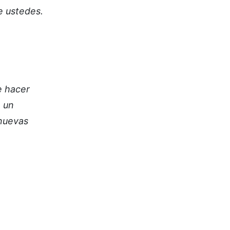
e ustedes.
e hacer
a un
 nuevas