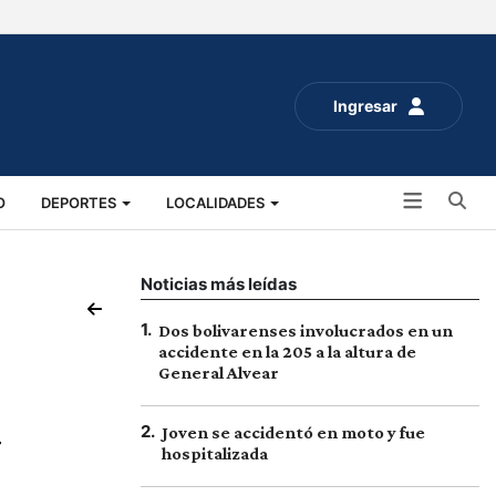
Ingresar
Bu
O
DEPORTES
LOCALIDADES
ALUD
SOCIALES
EXPO RURAL 2025
Noticias más leídas
1
.
Dos bolivarenses involucrados en un
accidente en la 205 a la altura de
General Alvear
a
2
.
Joven se accidentó en moto y fue
hospitalizada