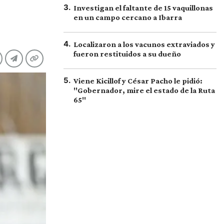
3
.
Investigan el faltante de 15 vaquillonas
en un campo cercano a Ibarra
4
.
Localizaron a los vacunos extraviados y
fueron restituidos a su dueño
5
.
Viene Kicillof y César Pacho le pidió:
"Gobernador, mire el estado de la Ruta
65"