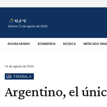
12.2 ºC
Bolívar |
5 de agosto de 2026
AHORA MISMO
BOMBEROS
MÚSICA
MERCADO INMO
REGIONALES
EDUCACIÓN
ESPECTÁCULOS
INFOR
14 de agosto de 2024
VIRALES
ACCIDENTES
CULTURA
JUDICIALES
T
FEDERAL A
Argentino, el únic