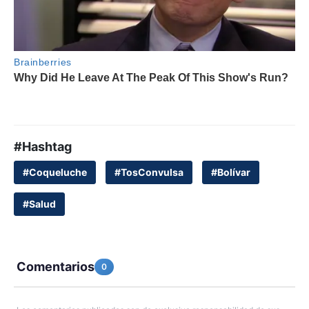
#Hashtag
#Coqueluche
#TosConvulsa
#Bolívar
#Salud
Comentarios
0