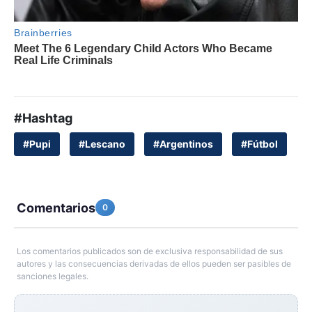
#Hashtag
#Pupi
#Lescano
#Argentinos
#Fútbol
Comentarios
0
Los comentarios publicados son de exclusiva responsabilidad de sus
autores y las consecuencias derivadas de ellos pueden ser pasibles de
sanciones legales.