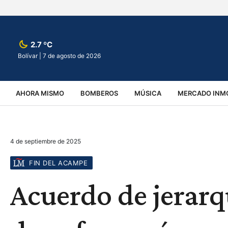
2.7 ºC
Bolívar |
7 de agosto de 2026
AHORA MISMO
BOMBEROS
MÚSICA
MERCADO INMO
REGIONALES
EDUCACIÓN
ESPECTÁCULOS
INFOR
4 de septiembre de 2025
VIRALES
ACCIDENTES
CULTURA
JUDICIALES
T
FIN DEL ACAMPE
Acuerdo de jerarq