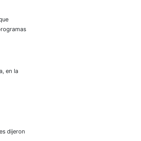
 que
 programas
, en la
es dijeron