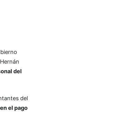
obierno
y Hernán
sonal del
ntantes del
 en el pago