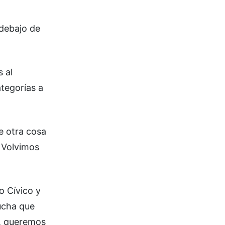
 debajo de
 al
ategorías a
e otra cosa
. Volvimos
o Cívico y
ucha que
s, queremos