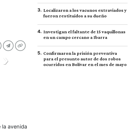
3
.
Localizaron a los vacunos extraviados y
fueron restituidos a su dueño
4
.
Investigan el faltante de 15 vaquillonas
en un campo cercano a Ibarra
5
.
Confirmaron la prisión preventiva
para el presunto autor de dos robos
ocurridos en Bolívar en el mes de mayo
 la avenida