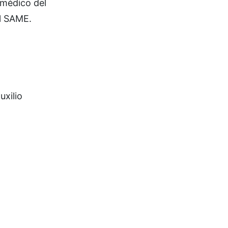
amédico del
l SAME.
uxilio