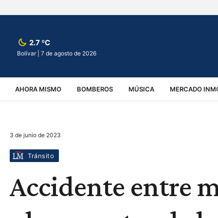
2.7 ºC
Bolívar |
7 de agosto de 2026
AHORA MISMO
BOMBEROS
MÚSICA
MERCADO INMO
REGIONALES
EDUCACIÓN
ESPECTÁCULOS
INFOR
3 de junio de 2023
VIRALES
ACCIDENTES
CULTURA
JUDICIALES
T
Tránsito
Accidente entre 