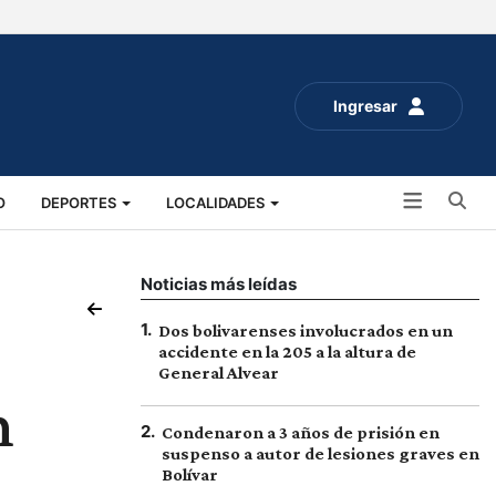
Ingresar
Bu
O
DEPORTES
LOCALIDADES
ALUD
SOCIALES
EXPO RURAL 2025
Noticias más leídas
1
.
Dos bolivarenses involucrados en un
accidente en la 205 a la altura de
General Alvear
n
2
.
Condenaron a 3 años de prisión en
suspenso a autor de lesiones graves en
Bolívar