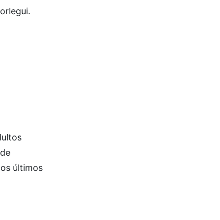
orlegui.
dultos
 de
los últimos