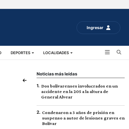
Ingresar
Bu
O
DEPORTES
LOCALIDADES
ALUD
SOCIALES
EXPO RURAL 2025
Noticias más leídas
1
.
Dos bolivarenses involucrados en un
accidente en la 205 a la altura de
General Alvear
2
.
Condenaron a 3 años de prisión en
suspenso a autor de lesiones graves en
Bolívar