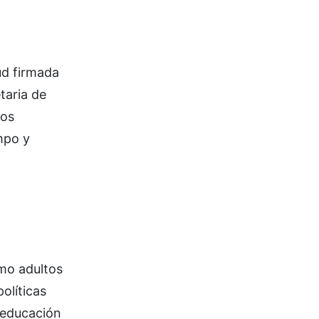
ud firmada
taria de
mos
mpo y
omo adultos
olíticas
a educación