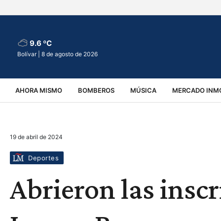
9.6 ºC
Bolívar |
8 de agosto de 2026
AHORA MISMO
BOMBEROS
MÚSICA
MERCADO INMO
REGIONALES
EDUCACIÓN
ESPECTÁCULOS
INFOR
19 de abril de 2024
VIRALES
ACCIDENTES
CULTURA
JUDICIALES
T
Deportes
Abrieron las inscr