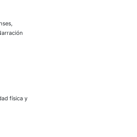
nses,
Narración
ad física y