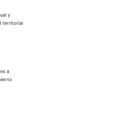
ual y
territorial
nes a
bierno