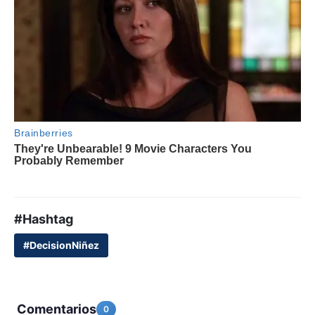
#Hashtag
#DecisionNiñez
Comentarios
0