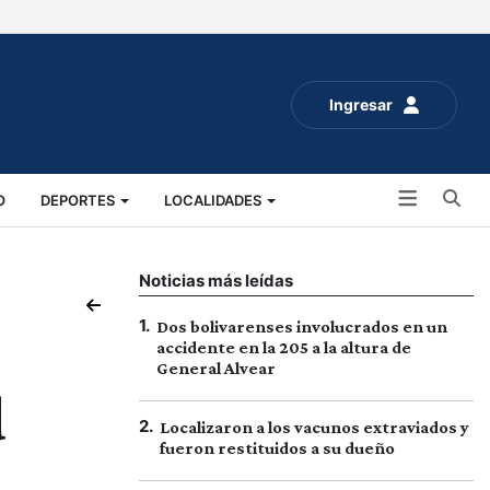
Ingresar
Bu
O
DEPORTES
LOCALIDADES
ALUD
SOCIALES
EXPO RURAL 2025
Noticias más leídas
1
.
Dos bolivarenses involucrados en un
accidente en la 205 a la altura de
General Alvear
d
2
.
Localizaron a los vacunos extraviados y
fueron restituidos a su dueño