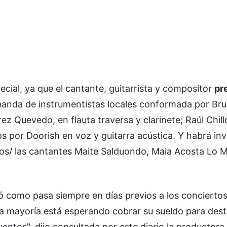
cial, ya que el cantante, guitarrista y compositor
pr
banda de instrumentistas locales conformada por Br
érez Quevedo, en flauta traversa y clarinete; Raúl Chill
 por Doorish en voz y guitarra acústica. Y habrá inv
 los/ las cantantes Maite Salduondo, Maia Acosta Lo M
 como pasa siempre en días previos a los conciertos
a mayoría está esperando cobrar su sueldo para dest
entos", dijo consultada por este diario la productora 