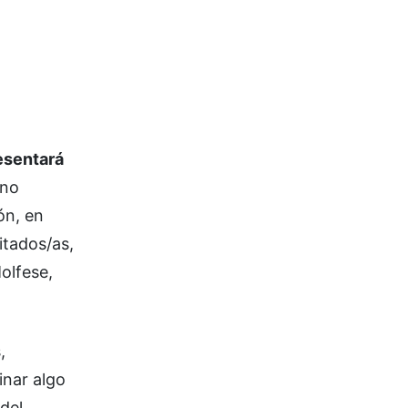
esentará
uno
ón, en
itados/as,
olfese,
,
inar algo
del