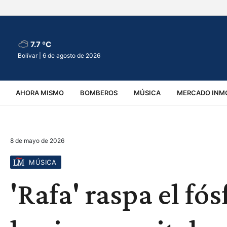
7.7 ºC
Bolívar |
6 de agosto de 2026
AHORA MISMO
BOMBEROS
MÚSICA
MERCADO INMO
REGIONALES
EDUCACIÓN
ESPECTÁCULOS
INFOR
8 de mayo de 2026
VIRALES
ACCIDENTES
CULTURA
JUDICIALES
T
MÚSICA
'Rafa' raspa el fó