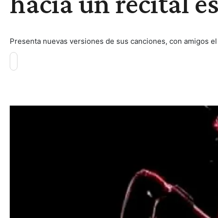
hacia un recital e
Presenta nuevas versiones de sus canciones, con amigos el