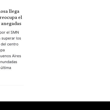
osa llega
preocupa el
a anegadas
 por el SMN
 superar los
 del centro
upa
Buenos Aires
inundadas
 última