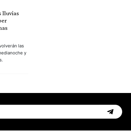
 lluvias
ber
nas
volverán las
medianoche y
s.