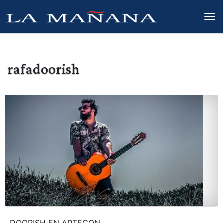
rafadoorish
DOORISH EN ARTECON