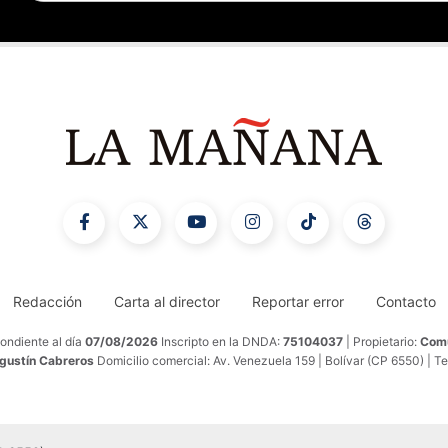
Redacción
Carta al director
Reportar error
Contacto
ondiente al día
07/08/2026
Inscripto en la DNDA:
75104037
| Propietario:
Comu
Agustín Cabreros
Domicilio comercial: Av. Venezuela 159 | Bolívar (CP 6550) | T