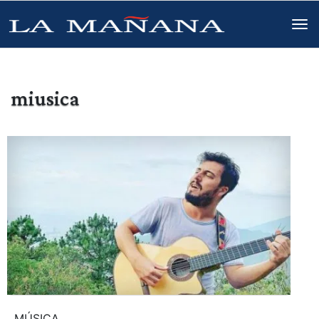
miusica
MÚSICA