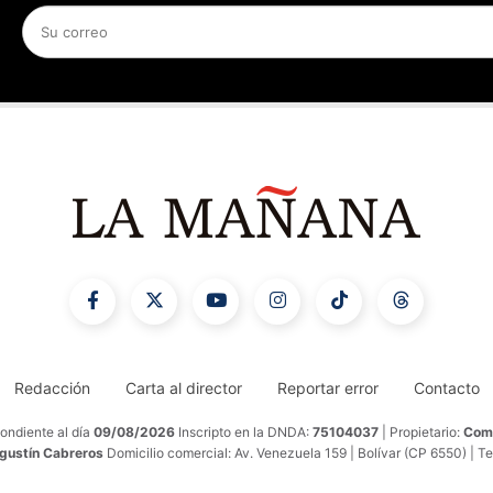
Redacción
Carta al director
Reportar error
Contacto
ondiente al día
09/08/2026
Inscripto en la DNDA:
75104037
| Propietario:
Comu
Agustín Cabreros
Domicilio comercial: Av. Venezuela 159 | Bolívar (CP 6550) | T