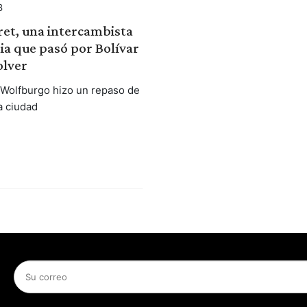
B
ret, una intercambista
a que pasó por Bolívar
olver
 Wolfburgo hizo un repaso de
a ciudad