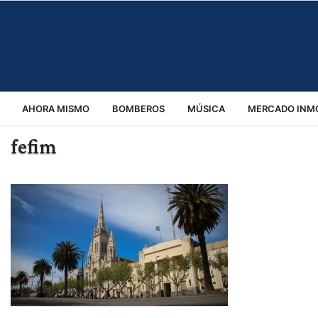
AHORA MISMO
BOMBEROS
MÚSICA
MERCADO INMO
fefim
REGIONALES
EDUCACIÓN
ESPECTÁCULOS
INFOR
VIRALES
ACCIDENTES
CULTURA
JUDICIALES
T