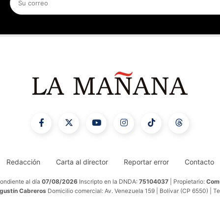
Redacción
Carta al director
Reportar error
Contacto
ondiente al día
07/08/2026
Inscripto en la DNDA:
75104037
| Propietario:
Comu
Agustín Cabreros
Domicilio comercial: Av. Venezuela 159 | Bolívar (CP 6550) | T