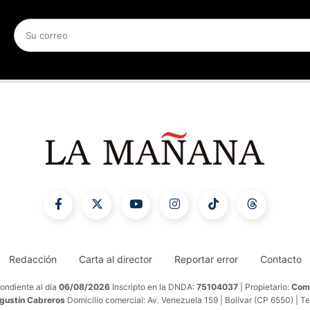
Redacción
Carta al director
Reportar error
Contacto
ondiente al día
06/08/2026
Inscripto en la DNDA:
75104037
| Propietario:
Comu
Agustín Cabreros
Domicilio comercial: Av. Venezuela 159 | Bolívar (CP 6550) | T