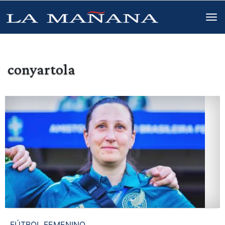
conyartola
FÚTBOL FEMENINO