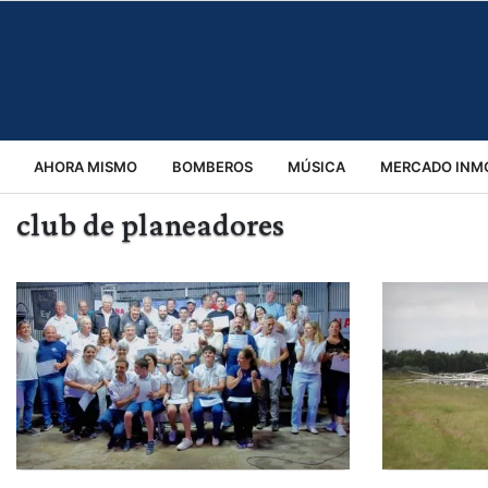
AHORA MISMO
BOMBEROS
MÚSICA
MERCADO INMO
club de planeadores
REGIONALES
EDUCACIÓN
ESPECTÁCULOS
INFOR
VIRALES
ACCIDENTES
CULTURA
JUDICIALES
T