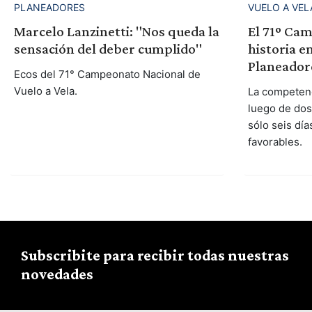
PLANEADORES
VUELO A VEL
Marcelo Lanzinetti: "Nos queda la
El 71º Cam
sensación del deber cumplido"
historia e
Planeador
Ecos del 71° Campeonato Nacional de
Vuelo a Vela.
La competenc
luego de do
sólo seis día
favorables.
Subscribite para recibir todas nuestras
novedades