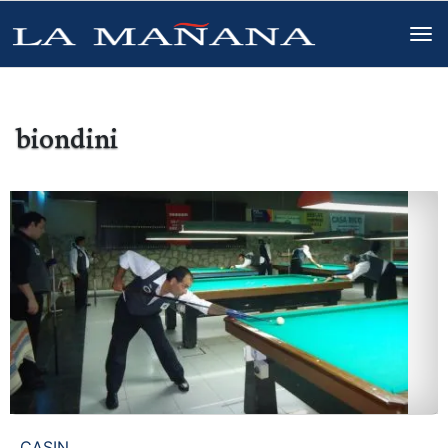
biondini
CASIN