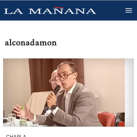
alconadamon
CHARLA