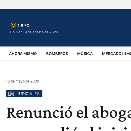
1.8 ºC
Bolívar |
9 de agosto de 2026
AHORA MISMO
BOMBEROS
MÚSICA
MERCADO INMO
REGIONALES
EDUCACIÓN
ESPECTÁCULOS
INFOR
18 de mayo de 2026
VIRALES
ACCIDENTES
CULTURA
JUDICIALES
T
JUDICIALES
Renunció el aboga