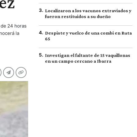
lez
3
.
Localizaron a los vacunos extraviados y
fueron restituidos a su dueño
s de 24 horas
4
.
nocerá la
Despiste y vuelco de una combi en Ruta
65
5
.
Investigan el faltante de 15 vaquillonas
en un campo cercano a Ibarra