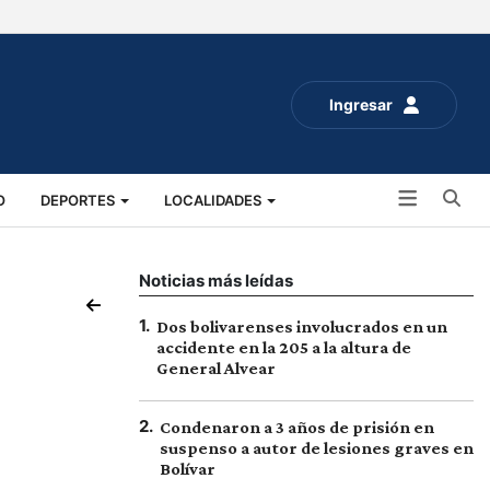
Ingresar
Bu
O
DEPORTES
LOCALIDADES
ALUD
SOCIALES
EXPO RURAL 2025
Noticias más leídas
1
.
Dos bolivarenses involucrados en un
accidente en la 205 a la altura de
General Alvear
2
.
Condenaron a 3 años de prisión en
suspenso a autor de lesiones graves en
Bolívar