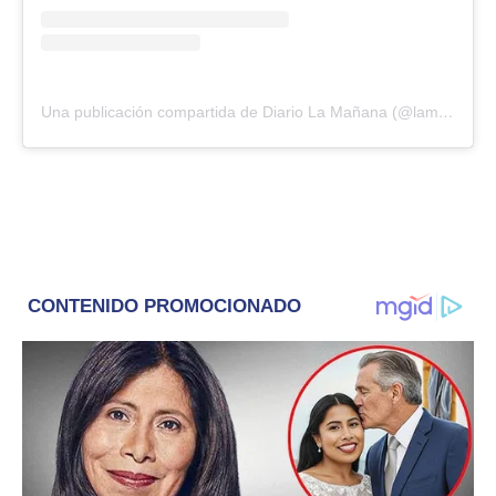
Una publicación compartida de Diario La Mañana (@lamananabolivar)