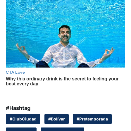
#Hashtag
#ClubCiudad
#Bolívar
#Pretemporada