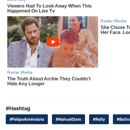
#Hashtag
#FelipeAméndola
#NahuelDam
#Rally
#Boliv