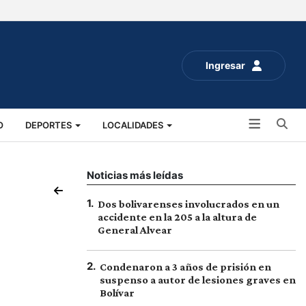
Ingresar
Bu
O
DEPORTES
LOCALIDADES
ALUD
SOCIALES
EXPO RURAL 2025
Noticias más leídas
1
.
Dos bolivarenses involucrados en un
accidente en la 205 a la altura de
General Alvear
2
.
Condenaron a 3 años de prisión en
suspenso a autor de lesiones graves en
Bolívar