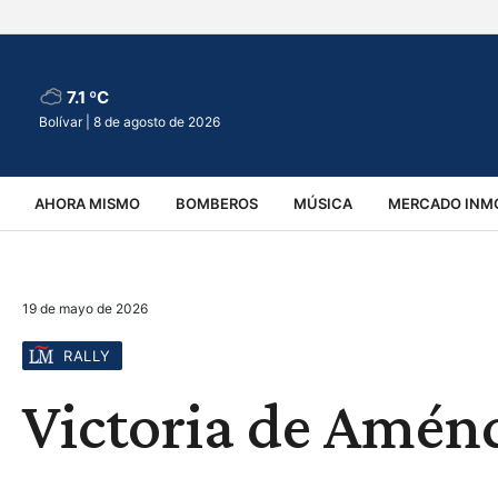
7.1 ºC
Bolívar |
8 de agosto de 2026
AHORA MISMO
BOMBEROS
MÚSICA
MERCADO INMO
REGIONALES
EDUCACIÓN
ESPECTÁCULOS
INFOR
19 de mayo de 2026
VIRALES
ACCIDENTES
CULTURA
JUDICIALES
T
RALLY
Victoria de Amén