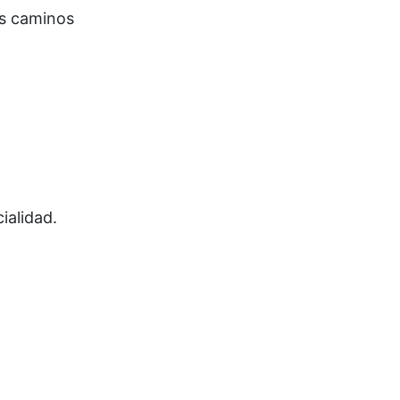
os caminos
,
ialidad.