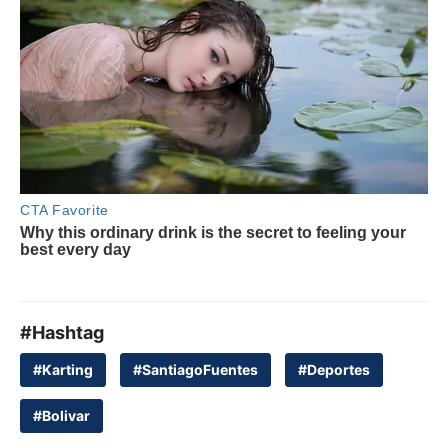
#Hashtag
#Karting
#SantiagoFuentes
#Deportes
#Bolivar