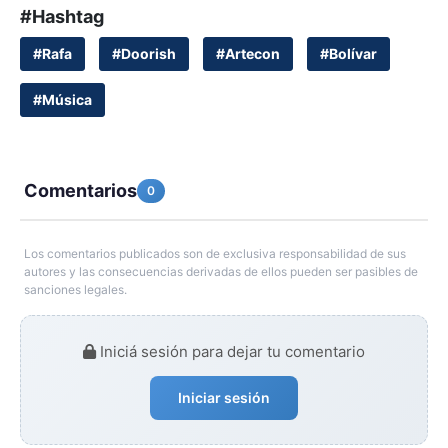
#Hashtag
#Rafa
#Doorish
#Artecon
#Bolívar
#Música
Comentarios
0
Los comentarios publicados son de exclusiva responsabilidad de sus
autores y las consecuencias derivadas de ellos pueden ser pasibles de
sanciones legales.
Iniciá sesión para dejar tu comentario
Iniciar sesión