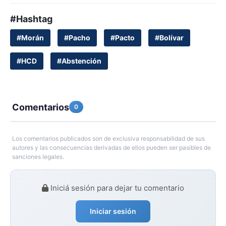
#Hashtag
#Morán
#Pacho
#Pacto
#Bolívar
#HCD
#Abstención
Comentarios
0
Los comentarios publicados son de exclusiva responsabilidad de sus
autores y las consecuencias derivadas de ellos pueden ser pasibles de
sanciones legales.
Iniciá sesión para dejar tu comentario
Iniciar sesión