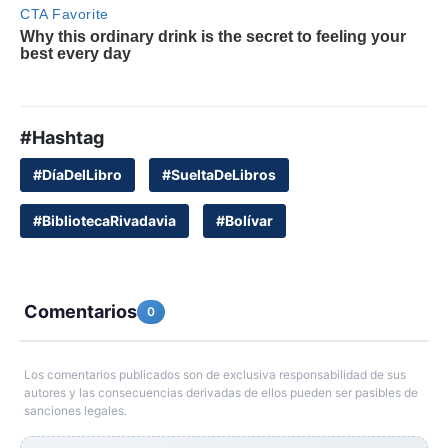
#Hashtag
#DíaDelLibro
#SueltaDeLibros
#BibliotecaRivadavia
#Bolívar
Comentarios
0
Los comentarios publicados son de exclusiva responsabilidad de sus
autores y las consecuencias derivadas de ellos pueden ser pasibles de
sanciones legales.