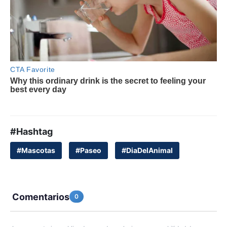
#Hashtag
#Mascotas
#Paseo
#DiaDelAnimal
Comentarios
0