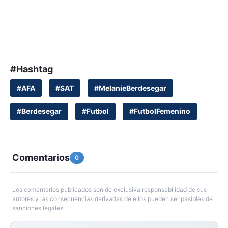
#Hashtag
#AFA
#SAT
#MelanieBerdesegar
#Berdesegar
#Futbol
#FutbolFemenino
Comentarios
0
Los comentarios publicados son de exclusiva responsabilidad de sus
autores y las consecuencias derivadas de ellos pueden ser pasibles de
sanciones legales.