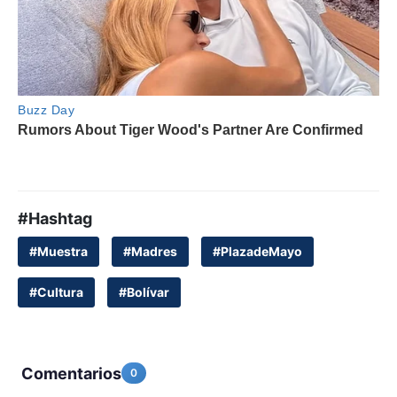
#Hashtag
#Muestra
#Madres
#PlazadeMayo
#Cultura
#Bolívar
Comentarios
0