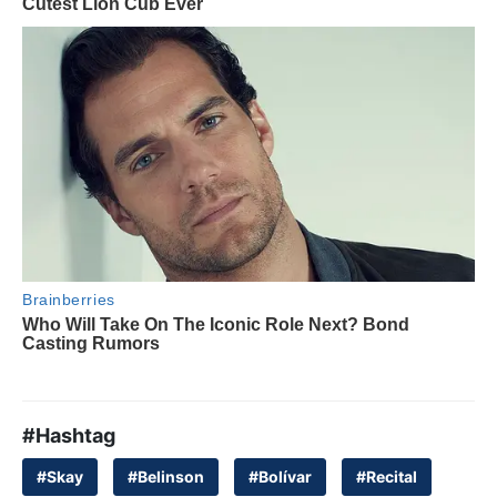
#Hashtag
#Skay
#Belinson
#Bolívar
#Recital