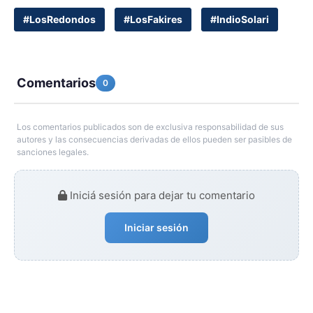
#LosRedondos
#LosFakires
#IndioSolari
Comentarios
0
Los comentarios publicados son de exclusiva responsabilidad de sus
autores y las consecuencias derivadas de ellos pueden ser pasibles de
sanciones legales.
Iniciá sesión para dejar tu comentario
Iniciar sesión