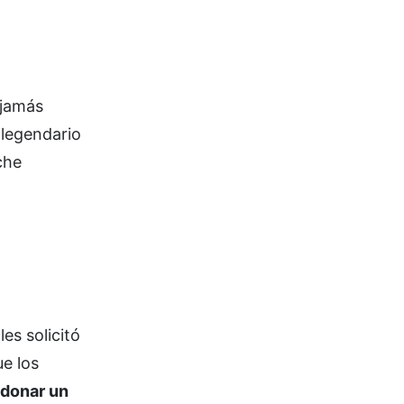
 jamás
l legendario
che
es solicitó
ue los
donar un