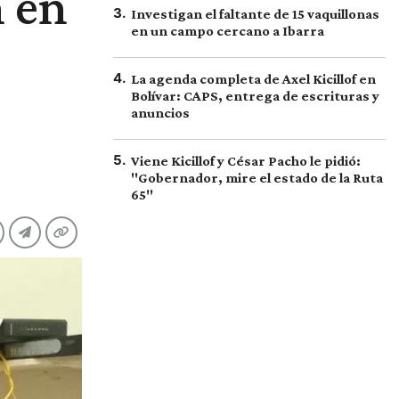
n en
3
.
Investigan el faltante de 15 vaquillonas
en un campo cercano a Ibarra
4
.
La agenda completa de Axel Kicillof en
Bolívar: CAPS, entrega de escrituras y
anuncios
5
.
Viene Kicillof y César Pacho le pidió:
"Gobernador, mire el estado de la Ruta
65"