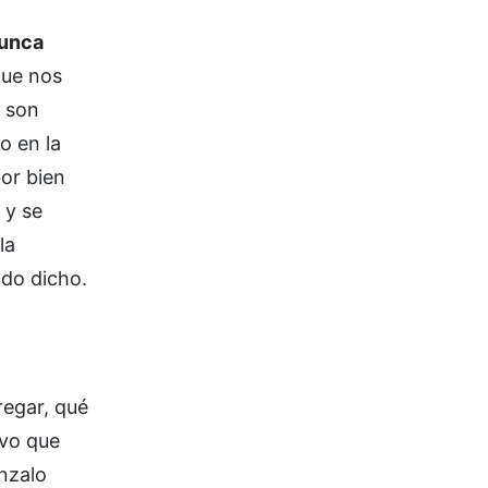
unca
que nos
e son
o en la
bor bien
 y se
la
odo dicho.
regar, qué
ivo que
nzalo