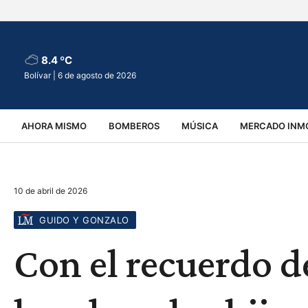
8.4 ºC
Bolívar |
6 de agosto de 2026
AHORA MISMO
BOMBEROS
MÚSICA
MERCADO INMO
REGIONALES
EDUCACIÓN
ESPECTÁCULOS
INFOR
10 de abril de 2026
VIRALES
ACCIDENTES
CULTURA
JUDICIALES
T
GUIDO Y GONZALO
Con el recuerdo d