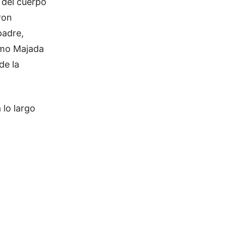
 del cuerpo
ron
padre,
como Majada
de la
 lo largo