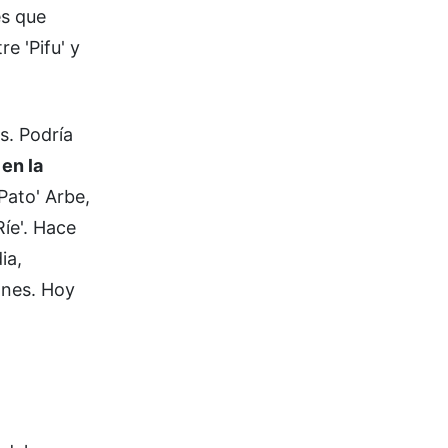
es que
re 'Pifu' y
s. Podría
 en la
Pato' Arbe,
Ríe'. Hace
ia,
ones. Hoy