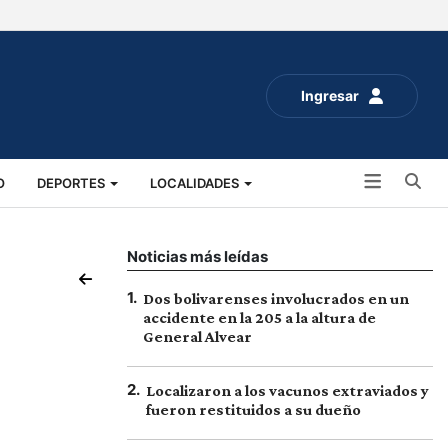
Ingresar
Bu
O
DEPORTES
LOCALIDADES
ALUD
SOCIALES
EXPO RURAL 2025
Noticias más leídas
1
.
Dos bolivarenses involucrados en un
accidente en la 205 a la altura de
General Alvear
2
.
Localizaron a los vacunos extraviados y
fueron restituidos a su dueño