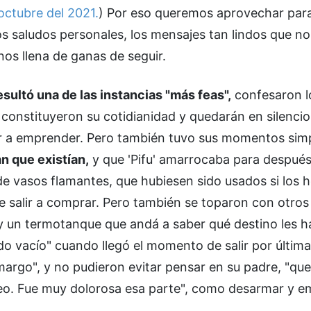
 octubre del 2021.
) Por eso queremos aprovechar par
los saludos personales, los mensajes tan lindos que n
 nos llena de ganas de seguir.
resultó una de las instancias "más feas",
confesaron l
ue constituyeron su cotidianidad y quedarán en silenci
lver a emprender. Pero también tuvo sus momentos sim
an que existían,
y que 'Pifu' amarrocaba para después
e vasos flamantes, que hubiesen sido usados si los
e salir a comprar. Pero también se toparon con otros
y un termotanque que andá a saber qué destino les h
todo vacío" cuando llegó el momento de salir por últim
margo", y no pudieron evitar pensar en su padre, "qu
eo. Fue muy dolorosa esa parte", como desarmar y e