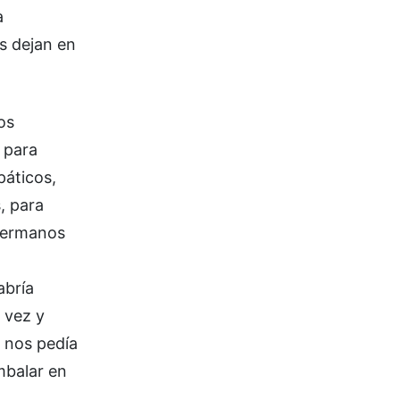
a
os dejan en
os
o para
páticos,
, para
 hermanos
abría
a vez y
e nos pedía
mbalar en