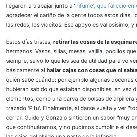
llegaron a trabajar junto a '
Pifume', que falleció en
agradecer el cariño de la gente todos estos días, 
las redes, los videítos. Ese apoyo es valiosísimo, y
Estos días tristes,
retirar las cosas de la esquina 
hermanos. Vasos, sillas, mesas, vajilla, pocillos q
siempre, salvo lo que les sea de utilidad para vo
básicamente al
hallar cajas con cosas que ni sabí
quién sabe cuándo: por ejemplo algunas docenas d
hubieran sabido que estaban disponibles, en vez d
elementos, como una parva de bolsas de arpillera 
trazado 'Pifu'. Finalmente, al darse vuelta y ver "
cerrar, Guido y Gonzalo sintieron un sabor "muy a
que continuáramos, y no pudimos cumplirle el des
las cajas del olvido una parte de la infancia.