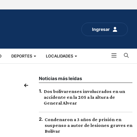
Ingresar
Bu
O
DEPORTES
LOCALIDADES
ALUD
SOCIALES
EXPO RURAL 2025
Noticias más leídas
1
.
Dos bolivarenses involucrados en un
accidente en la 205 a la altura de
General Alvear
2
.
Condenaron a 3 años de prisión en
suspenso a autor de lesiones graves en
Bolívar