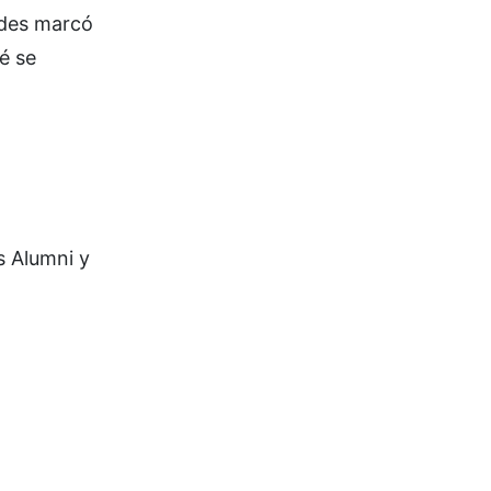
ades marcó
é se
s Alumni y