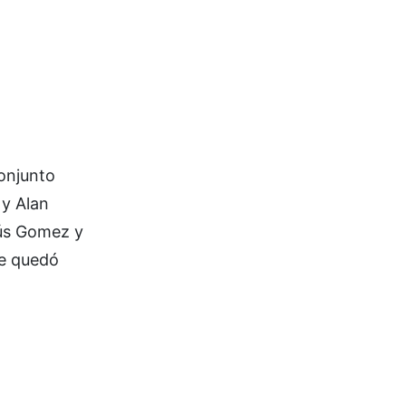
conjunto
 y Alan
sús Gomez y
ue quedó