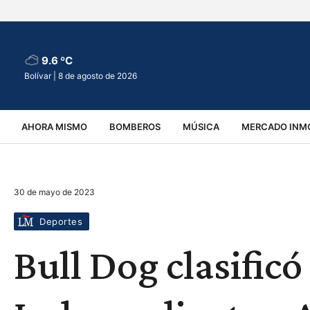
9.6 ºC
Bolívar |
8 de agosto de 2026
AHORA MISMO
BOMBEROS
MÚSICA
MERCADO INMO
REGIONALES
EDUCACIÓN
ESPECTÁCULOS
INFOR
30 de mayo de 2023
VIRALES
ACCIDENTES
CULTURA
JUDICIALES
T
Deportes
Bull Dog clasificó 