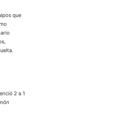
uipos que
omo
ario
os,
uelta.
enció 2 a 1
amón