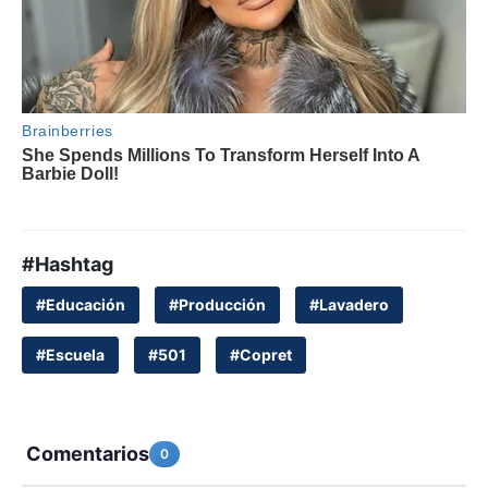
#Hashtag
#Educación
#Producción
#Lavadero
#Escuela
#501
#Copret
Comentarios
0