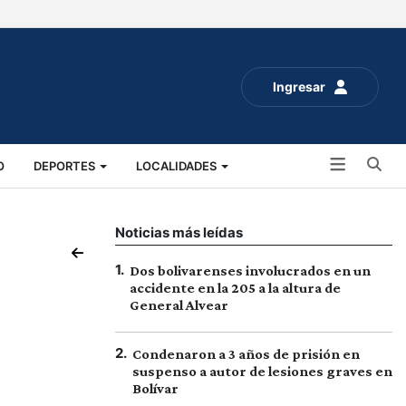
Ingresar
Bu
O
DEPORTES
LOCALIDADES
ALUD
SOCIALES
EXPO RURAL 2025
Noticias más leídas
1
.
Dos bolivarenses involucrados en un
accidente en la 205 a la altura de
General Alvear
2
.
Condenaron a 3 años de prisión en
suspenso a autor de lesiones graves en
Bolívar