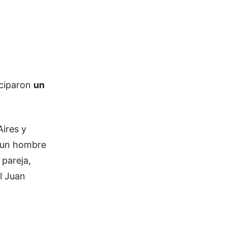
iciparon
un
ires y
un hombre
 pareja,
l Juan