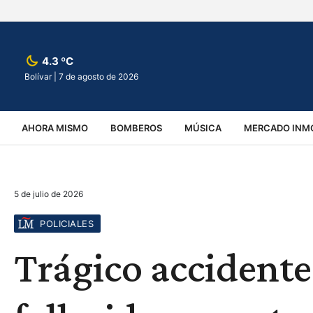
4.3 ºC
Bolívar |
7 de agosto de 2026
AHORA MISMO
BOMBEROS
MÚSICA
MERCADO INMO
REGIONALES
EDUCACIÓN
ESPECTÁCULOS
INFOR
5 de julio de 2026
VIRALES
ACCIDENTES
CULTURA
JUDICIALES
T
POLICIALES
Trágico accidente 