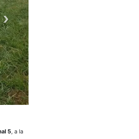
Fotos: Radio Mágica Pehuajó
al 5
, a la