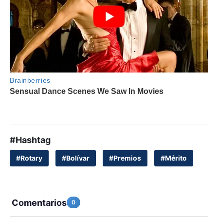
#Hashtag
#Rotary
#Bolívar
#Premios
#Mérito
Comentarios
0