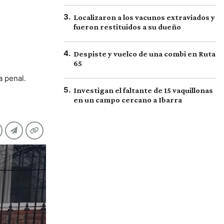
3
.
Localizaron a los vacunos extraviados y
fueron restituidos a su dueño
4
.
Despiste y vuelco de una combi en Ruta
65
a penal.
5
.
Investigan el faltante de 15 vaquillonas
en un campo cercano a Ibarra