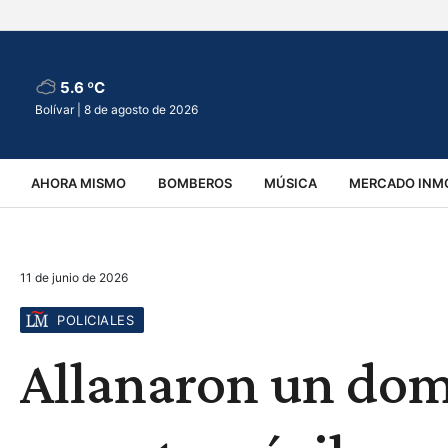
5.6 ºC
Bolívar |
8 de agosto de 2026
AHORA MISMO
BOMBEROS
MÚSICA
MERCADO INMO
REGIONALES
EDUCACIÓN
ESPECTÁCULOS
INFOR
11 de junio de 2026
VIRALES
ACCIDENTES
CULTURA
JUDICIALES
T
POLICIALES
Allanaron un domi