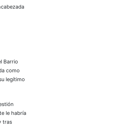
encabezada
l Barrio
ada como
su legítimo
estión
e le habría
 tras