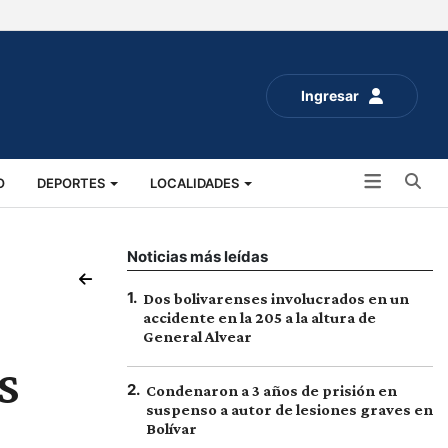
Ingresar
Bu
O
DEPORTES
LOCALIDADES
ALUD
SOCIALES
EXPO RURAL 2025
Noticias más leídas
1
.
Dos bolivarenses involucrados en un
accidente en la 205 a la altura de
General Alvear
s
2
.
Condenaron a 3 años de prisión en
suspenso a autor de lesiones graves en
Bolívar