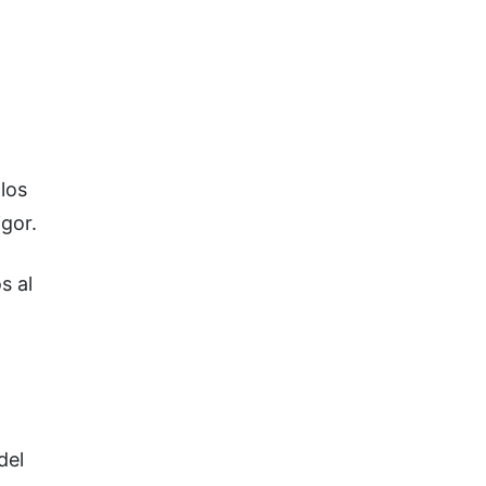
los
igor.
s al
del