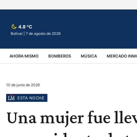
4.8 ºC
Bolívar |
7 de agosto de 2026
AHORA MISMO
BOMBEROS
MÚSICA
MERCADO INMO
REGIONALES
EDUCACIÓN
ESPECTÁCULOS
INFOR
10 de junio de 2026
VIRALES
ACCIDENTES
CULTURA
JUDICIALES
T
ESTA NOCHE
Una mujer fue llev