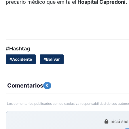
precario médico que emita el
Hospital Capredoni.
#Hashtag
#Accidente
#Bolívar
Comentarios
0
Los comentarios publicados son de exclusiva responsabilidad de sus autores
Iniciá ses